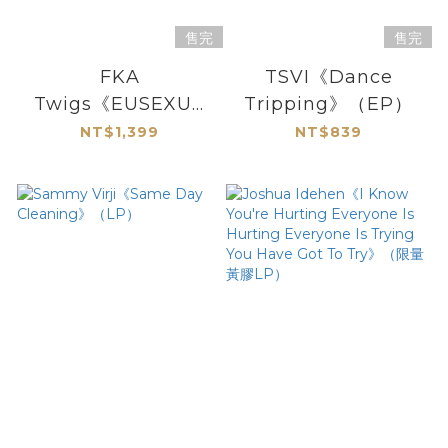
售完
售完
FKA
TSVI《Dance
Twigs《EUSEXUA
Tripping》（EP）
Afterglow》（彩膠
NT$1,399
NT$839
LP）