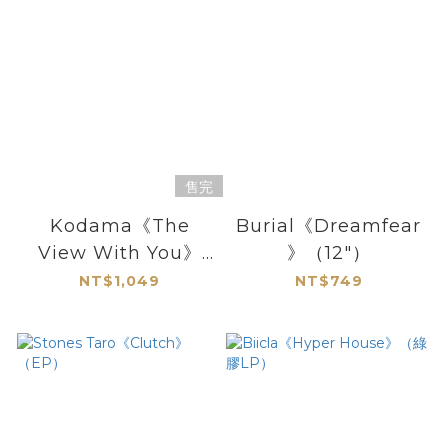
售完
Kodama《The
Burial《Dreamfear
View With You》
》（12"）
（橘膠LP）
NT$1,049
NT$749