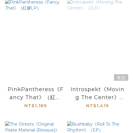
售完
PinkPantheress《F
Introspekt《Movin
ancy That》（紅膠
g The Center》
LP）
（2LP）
NT$1,189
NT$1,419