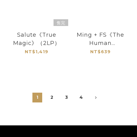
售完
Salute《True
Ming + FS《The
Magic》（2LP）
Human
Condition》（CD）
NT$1,419
NT$639
1
2
3
4