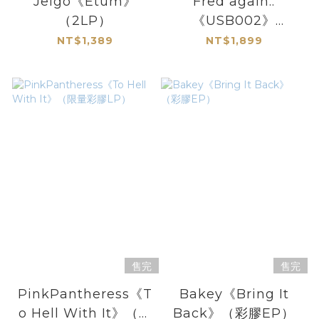
Jeigo《Etum》
Fred again..
（2LP）
《USB002》
（2LP）
NT$1,389
NT$1,899
售完
售完
PinkPantheress《T
Bakey《Bring It
o Hell With It》（限
Back》（彩膠EP）