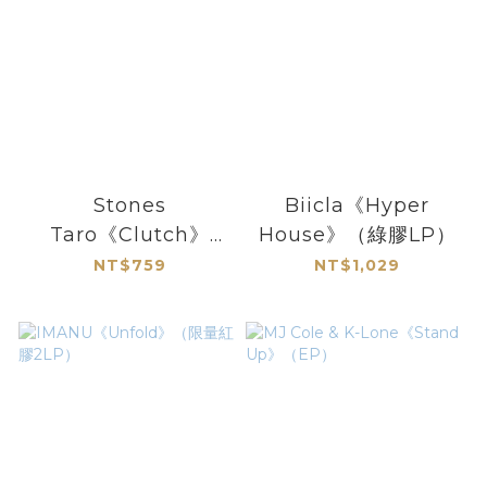
Stones
Biicla《Hyper
Taro《Clutch》
House》（綠膠LP）
（EP）
NT$759
NT$1,029