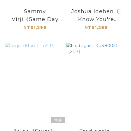
Sammy
Joshua Idehen《I
Virji《Same Day
Know You're
Cleaning》（LP）
Hurting Everyone
NT$1,299
NT$1,289
Is Hurting
Everyone Is Trying
You Have Got To
Try》（限量黃膠LP）
售完