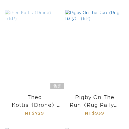
售完
Theo
Rigby On The
Kottis《Drone》
Run《Rug Rally》
（EP）
（EP）
NT$729
NT$939