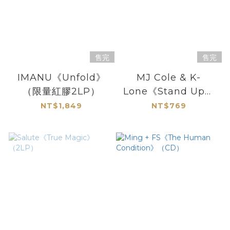
售完
售完
IMANU《Unfold》
MJ Cole & K-
（限量紅膠2LP）
Lone《Stand Up》
（EP）
NT$1,849
NT$769