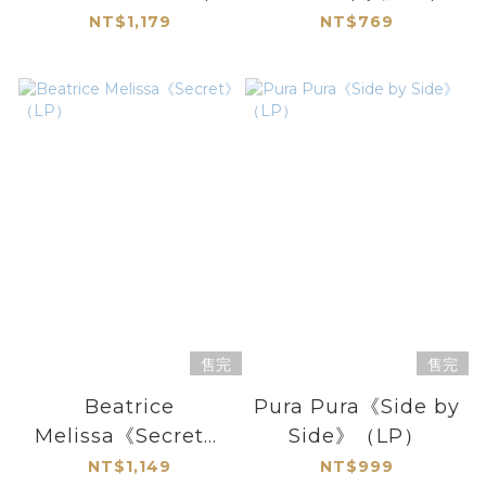
量彩膠LP）
NT$1,179
NT$769
售完
售完
Beatrice
Pura Pura《Side by
Melissa《Secret》
Side》（LP）
（LP）
NT$1,149
NT$999