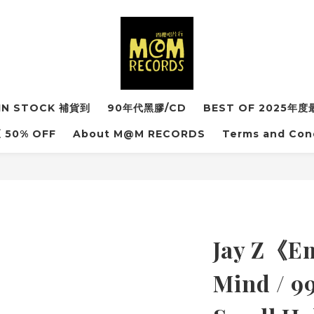
IN STOCK 補貨到
90年代黑膠/CD
BEST OF 2025
50% OFF
About M@M RECORDS
Terms and Con
Jay Z《Em
Mind / 9