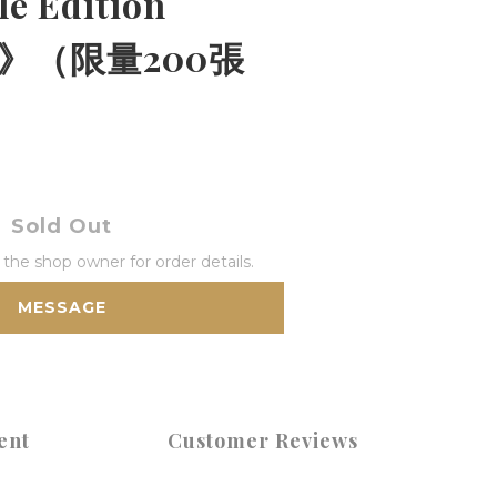
le Edition
ue)》（限量200張
Sold Out
he shop owner for order details.
MESSAGE
ent
Customer Reviews