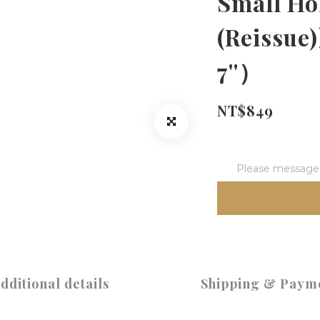
Small Ho
(Reiss
7''）
NT$849
Please message t
dditional details
Shipping & Paym