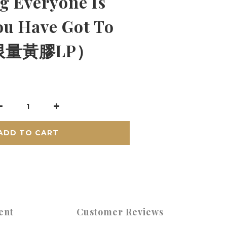
g Everyone Is
ou Have Got To
限量黃膠LP）
ADD TO CART
ent
Customer Reviews