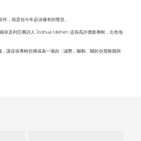
標題極長的新作，就是你今年必須擁有的聲音。
駐瑞典的英籍奈及利亞裔詩人 Joshua Idehen 這張高評價新專輯，出色地
團聲響交織，讓這張專輯彷彿成為一場由「誠懇」驅動、關於自我救贖與