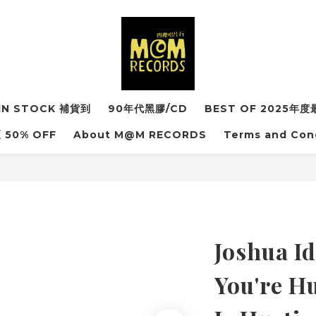
IN STOCK 補貨到
90年代黑膠/CD
BEST OF 2025
50% OFF
About M@M RECORDS
Terms and Con
Joshua I
You're H