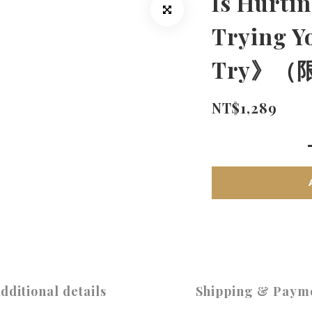
Is Hurtin
Trying Y
Try》（
NT$1,289
dditional details
Shipping & Paym