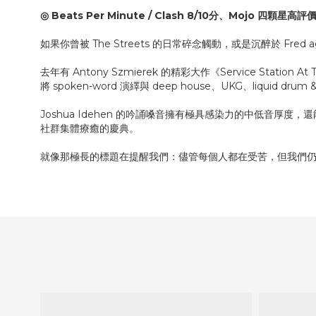
◎ Beats Per Minute / Clash 8/10分、Mojo 四顆星高評
如果你曾被 The Streets 的日常碎念觸動，或是沉醉於 Fre
去年有 Antony Szmierek 的精彩大作《Service Stati
將 spoken-word 演繹與 deep house、UKG、liquid d
Joshua Idehen 的吟誦嗓音擁有極具感染力的中低音厚度
社群集體療癒的慶典。
就像那極長的標題在提醒我們：儘管每個人都在受苦，但我們