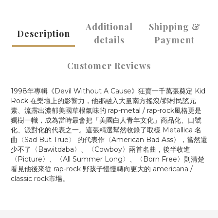
Additional
Shipping &
Description
details
Payment
Customer Reviews
1998年專輯《Devil Without A Cause》狂賣一千萬張奠定 Kid
Rock 在樂壇上的影響力，他那融入大量南方搖滾/鄉村民謠元
素、流露出濃郁美國草根氣味的 rap-metal / rap-rock風格更是
獨樹一幟，成為當時最會把「美國白人青年文化」商品化、口號
化、派對化的代表之一。這張精選幫然收錄了取樣 Metallica 名
曲〈Sad But True〉 的代表作〈American Bad Ass〉，當然還
少不了〈Bawitdaba〉、〈Cowboy〉兩首名曲，後半收進
〈Picture〉、〈All Summer Long〉、〈Born Free〉則清楚
看見他後來從 rap-rock 野孩子慢慢轉向更大的 americana /
classic rock市場。