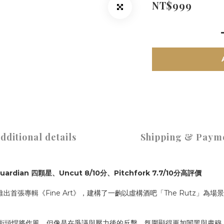
NT$999
dditional details
Shipping & Paym
 Guardian 四顆星、Uncut 8/10分、Pitchfork 7.7/10分高評價
4年推出首張專輯《Fine Art》，建構了一齣以虛構酒吧「The Rutz」為場景
制的街頭悍將作風，但像是在爭議與壓力後的反擊，氛圍顯得更加闇黑與肅穆，同時在音