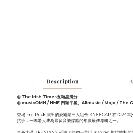
Description
A
◎ The Irish Times五顆星滿分
◎ musicOMH / NME 四顆半星、Allmusic / Mojo / The
登場 Fuji Rock 演出的愛爾蘭三人組合 KNEECAP 在202
抗爭，一鳴驚人成為眾多音樂媒體的年度最佳專輯之一。
全新大碟《FENIAN》延續了他們一貫以 Irish rap 對抗體