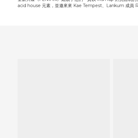
acid house 元素，並邀來來 Kae Tempest、Lankum 