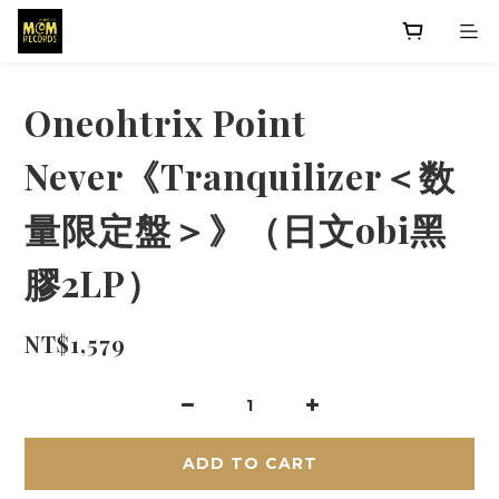
Oneohtrix Point
Never《Tranquilizer＜数
量限定盤＞》（日文obi黑
膠2LP）
NT$1,579
ADD TO CART