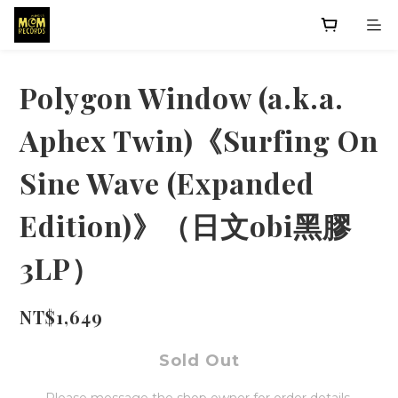
Polygon Window (a.k.a.
Aphex Twin)《Surfing On
Sine Wave (Expanded
Edition)》（日文obi黑膠
3LP）
NT$1,649
Sold Out