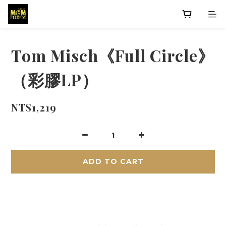
Tom Misch《Full Circle》
（彩膠LP）
NT$1,219
ADD TO CART