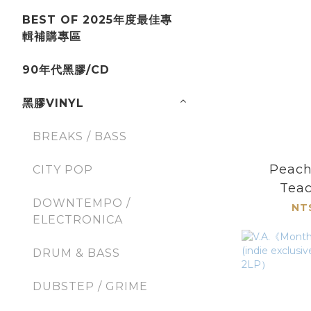
BEST OF 2025年度最佳專
輯補購專區
90年代黑膠/CD
黑膠VINYL
BREAKS / BASS
Peac
CITY POP
Teac
DOWNTEMPO /
Peach
NT
ELECTRONICA
DRUM & BASS
DUBSTEP / GRIME