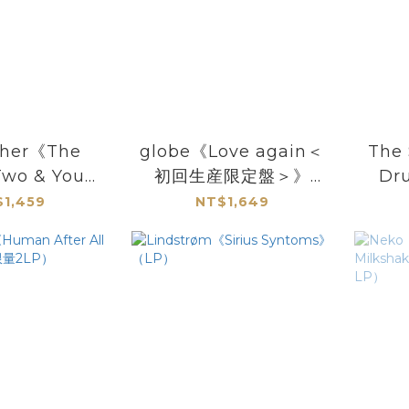
ther《The
globe《Love again＜
The
Two & You
初回生産限定盤＞》
Dru
stered)》
（2LP）
1,459
NT$1,649
LP）