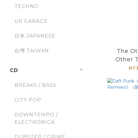
TECHNO
UK GARAGE
日本 JAPANESE
The O
台灣 TAIWAN
Other 
(rema
NT$
CD
（
BREAKS / BASS
CITY POP
DOWNTEMPO /
ELECTRONICA
DUBSTEP / GRIME