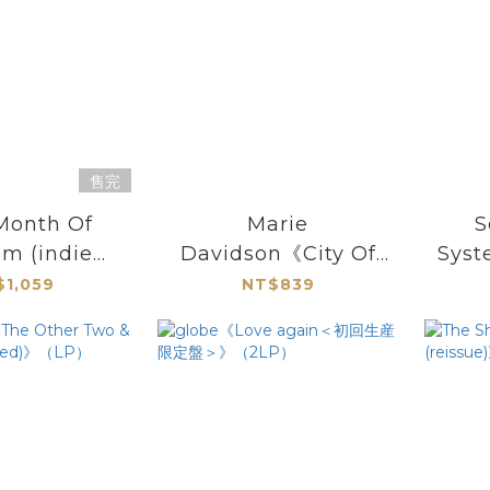
售完
Month Of
Marie
S
m (indie
Davidson《City Of
Syst
ive)》（限量圖
Clowns (MDJ
Ru
$1,059
NT$839
2LP）
Tools)》（12"） #包括
Ver
Soulwax混音