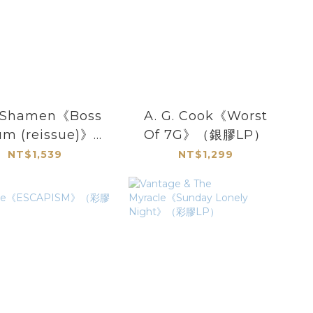
 Shamen《Boss
A. G. Cook《Worst
m (reissue)》
Of 7G》（銀膠LP）
（2LP）
NT$1,539
NT$1,299