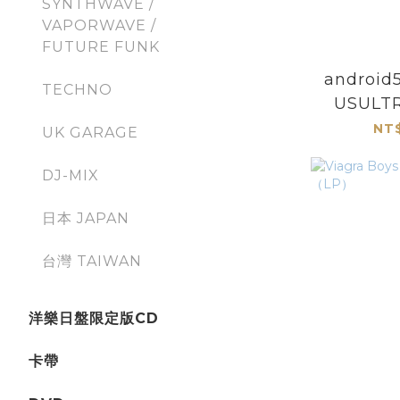
SYNTHWAVE /
VAPORWAVE /
FUTURE FUNK
androi
TECHNO
USUL
2
NT$
UK GARAGE
DJ-MIX
日本 JAPAN
台灣 TAIWAN
洋樂日盤限定版CD
卡帶