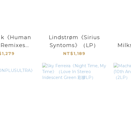
unk《Human
Lindstrøm《Sirius
l Remixes》
Syntoms》（LP）
Mil
量2LP）
S
$1,279
NT$1,189