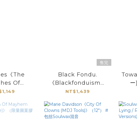
售完
hes《The
Black Fondu.
Towa
hes Of
《Blackfonduism》
ー
es》（LP）
（LP）
$1,149
NT$1,439