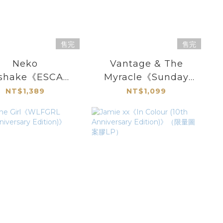
售完
售完
Neko
Vantage & The
kshake《ESCAPI
Myracle《Sunday
M》（彩膠LP）
Lonely Night》（彩膠
NT$1,389
NT$1,099
LP）