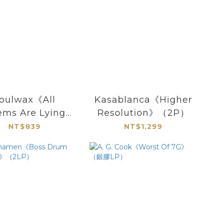
oulwax《All
Kasablanca《Higher
ems Are Lying /
Resolution》（2P）
n Free (Nite
NT$839
NT$1,299
sions)》（12"）