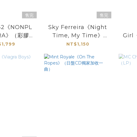
售完
售完
d52《NONPL
Sky Ferreira《Night
TRA》（彩膠
Time, My Time》
Girl
LP）
（Love In Stereo
1,799
NT$1,150
Iridescent Green 彩
Ed
膠LP）