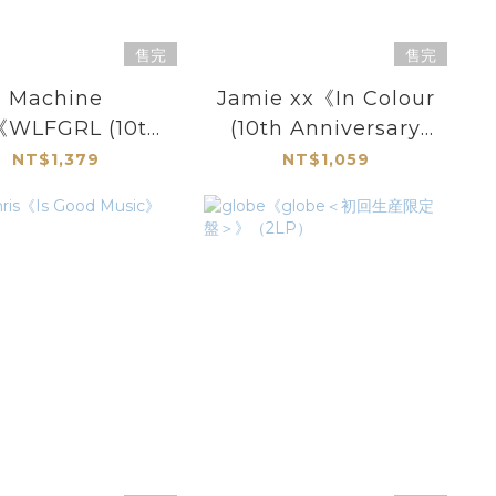
售完
售完
Machine
Jamie xx《In Colour
《WLFGRL (10th
(10th Anniversary
Anniversary
Edition)》（限量圖案
NT$1,379
NT$1,059
ition)》（2LP）
膠LP）