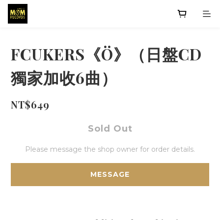
FCUKERS《Ö》（日盤CD
獨家加收6曲）
NT$649
Sold Out
Please message the shop owner for order details.
MESSAGE