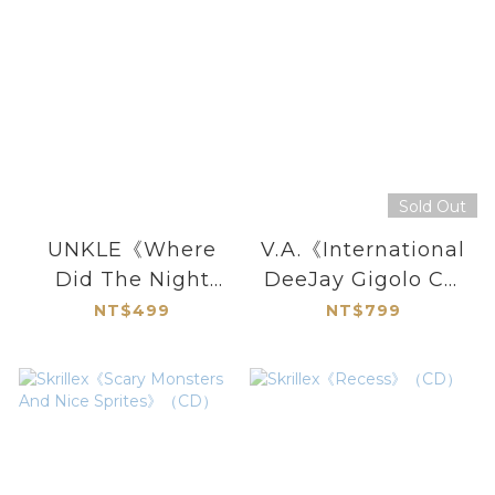
Sold Out
UNKLE《Where
V.A.《International
Did The Night
DeeJay Gigolo CD
Fall》（CD）
Six selected by DJ
NT$499
NT$799
Hell》（2CD）