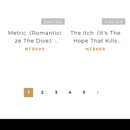
Sold Out
Sold Out
Metric《Romantici
The Itch《It's The
ze The Dive》
Hope That Kills
（CD）
You》（CD）
NT$699
NT$669
1
2
3
4
5