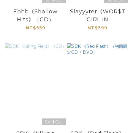
Sold Out
Sold Out
Ebbb《Shallow
Slayyyter《WOR$T
Hits》（CD）
GIRL IN
AMERICA》（CD）
NT$559
NT$599
Sold Out