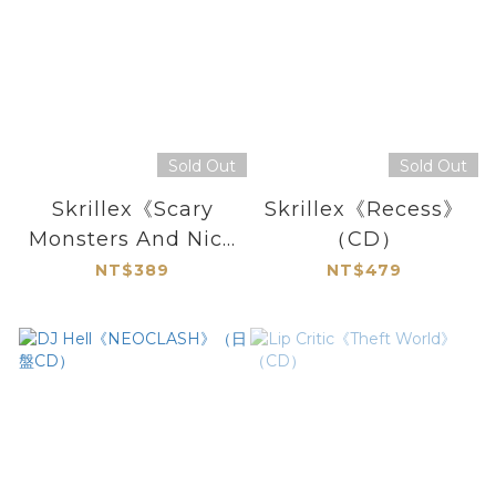
Sold Out
Sold Out
Skrillex《Scary
Skrillex《Recess》
Monsters And Nice
（CD）
Sprites》（CD）
NT$389
NT$479