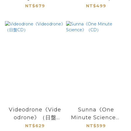
（CD）
Hospitalised》
NT$679
NT$499
（CD）
Videodrone《Vide
Sunna《One
odrone》（日盤
Minute Science》
CD）
（CD）
NT$629
NT$599