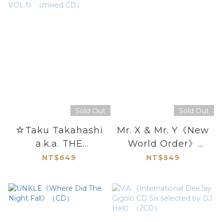
Sold Out
Sold Out
☆Taku Takahashi
Mr. X & Mr. Y《New
a.k.a. THE
World Order》
SUITBOYS 《AFTER
（CD）
NT$649
NT$549
5 VOL.1》（mixed
CD）