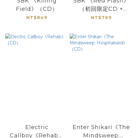
SBK 《Killing
SBK 《Red Flash》
Field》（CD）
（初回限定CD +
DVD）
NT$849
NT$769
Electric
Enter Shikari《The
Callboy《Rehab》
Mindsweep: