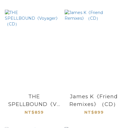
THE
James K《Friend
SPELLBOUND《Vo
Remixes》（CD）
yager》（CD）
NT$859
NT$899