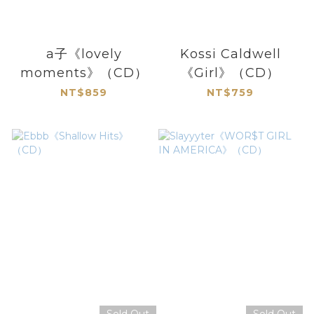
a子《lovely
Kossi Caldwell
moments》（CD）
《Girl》（CD）
NT$859
NT$759