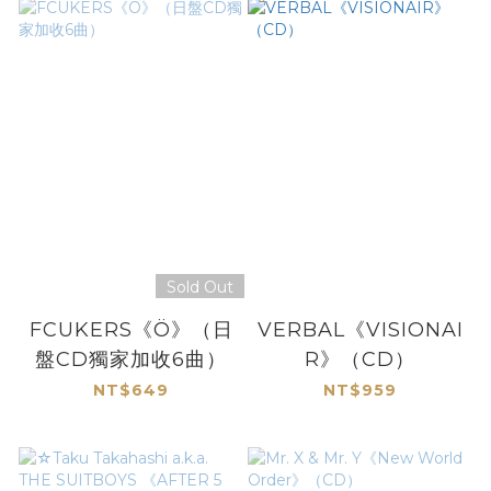
Sold Out
FCUKERS《Ö》（日
VERBAL《VISIONAI
盤CD獨家加收6曲）
R》（CD）
NT$649
NT$959