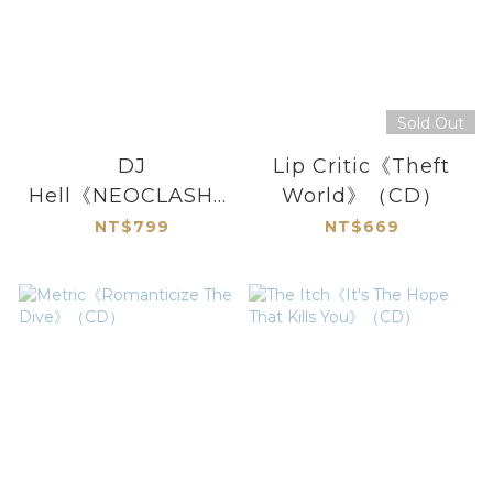
Sold Out
DJ
Lip Critic《Theft
Hell《NEOCLASH》
World》（CD）
（日盤CD）
NT$799
NT$669