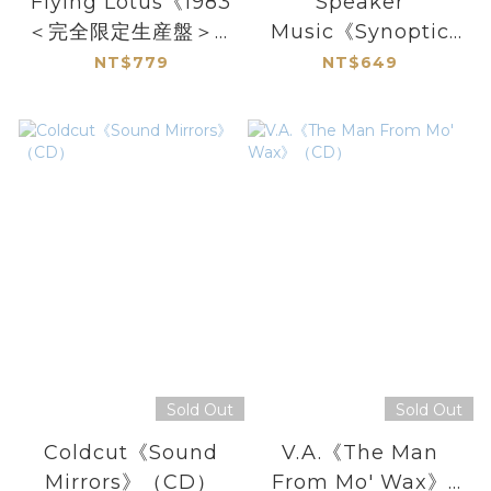
Flying Lotus《1983
Speaker
＜完全限定生産盤＞》
Music《Synoptic
（日盤CD）
Audio》（CD）
NT$779
NT$649
Sold Out
Sold Out
Coldcut《Sound
V.A.《The Man
Mirrors》（CD）
From Mo' Wax》