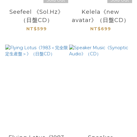
Sold Out
Sold Out
Seefeel 《Sol.Hz》
Kelela《new
（日盤CD）
avatar》（日盤CD）
NT$599
NT$699