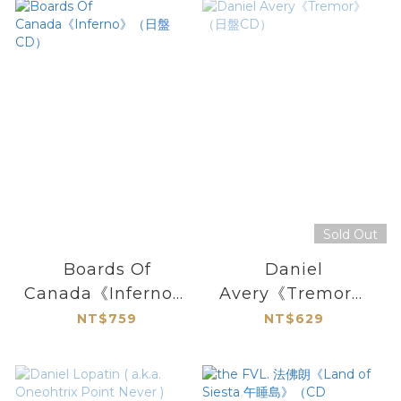
Sold Out
Boards Of
Daniel
Canada《Inferno》
Avery《Tremor》
（日盤CD）
（日盤CD）
NT$759
NT$629