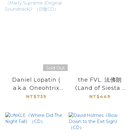
Sold Out
Daniel Lopatin (
the FVL. 法佛朗
a.k.a. Oneohtrix
《Land of Siesta 午
Point Never )
睡島》（CD
NT$739
NT$449
《Marty Supreme
(Original
Soundtrack)》（日
盤CD）