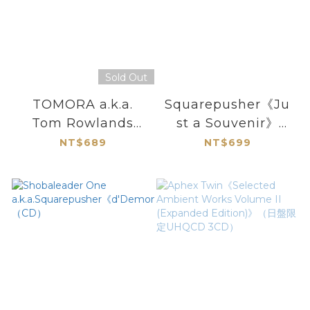
Sold Out
TOMORA a.k.a.
Squarepusher《Ju
Tom Rowlands
st a Souvenir》
(The Chemical
（CD）
NT$689
NT$699
Brothers) +
Aurora《COME
CLOSER》（CD）