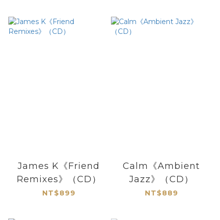
（2CD）
James K《Friend
Calm《Ambient
Remixes》（CD）
Jazz》（CD）
NT$899
NT$889