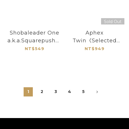
Sold Out
Shobaleader One
Aphex
a.k.a.Squarepusher
Twin《Selected
《d'Demonstrator
Ambient Works
NT$549
NT$949
》（CD）
Volume II
(Expanded
Edition)》（日盤限
定UHQCD 3CD）
1
2
3
4
5