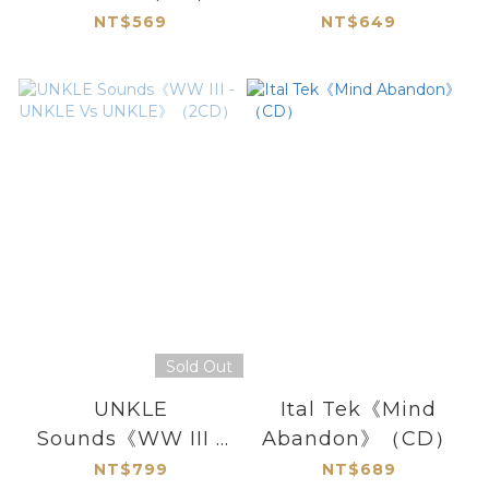
（CD）
NT$569
NT$649
Sold Out
UNKLE
Ital Tek《Mind
Sounds《WW III -
Abandon》（CD）
UNKLE Vs UNKLE》
NT$799
NT$689