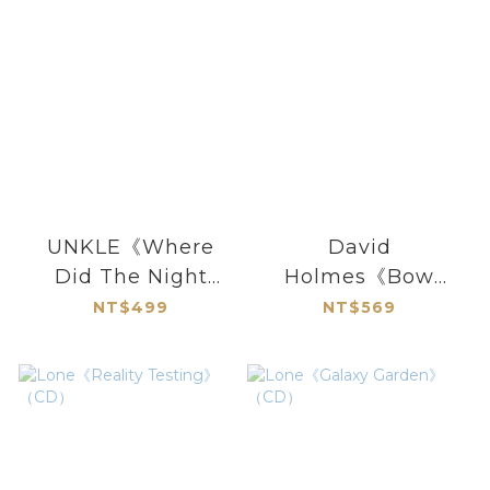
UNKLE《Where
David
Did The Night
Holmes《Bow
Fall》（CD）
Down to the Exit
NT$499
NT$569
Sign》（CD）