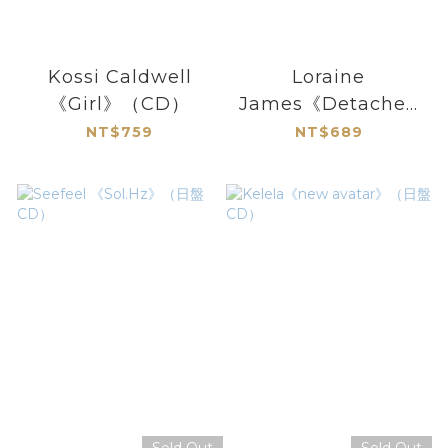
Kossi Caldwell
Loraine
《Girl》（CD）
James《Detached
From The Rest Of
NT$759
NT$689
You Reflection》
（CD）