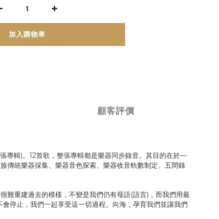
加入購物車
顧客評價
整張專輯)。12首歌，整張專輯都是樂器同步錄音。其目的在於—
美族傳統樂器採集、樂器音色探索、樂器收音軌數制定、五間錄
很難重建過去的模樣，不變是我們仍有母語(語言)，而我們用最
不會停止，我們一起享受這一切過程。向海，孕育我們並讓我們