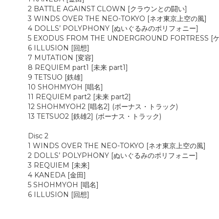
2 BATTLE AGAINST CLOWN [クラウンとの闘い]
3 WINDS OVER THE NEO-TOKYO [ネオ東京上空の風]
4 DOLLS’ POLYPHONY [ぬいぐるみのポリフォニー]
5 EXODUS FROM THE UNDERGROUND FORTRESS
6 ILLUSION [回想]
7 MUTATION [変容]
8 REQUIEM part1 [未来 part1]
9 TETSUO [鉄雄]
10 SHOHMYOH [唱名]
11 REQUIEM part2 [未来 part2]
12 SHOHMYOH2 [唱名2] (ボーナス・トラック)
13 TETSUO2 [鉄雄2] (ボーナス・トラック)
Disc 2
1 WINDS OVER THE NEO-TOKYO [ネオ東京上空の風]
2 DOLLS’ POLYPHONY [ぬいぐるみのポリフォニー]
3 REQUIEM [未来]
4 KANEDA [金田]
5 SHOHMYOH [唱名]
6 ILLUSION [回想]