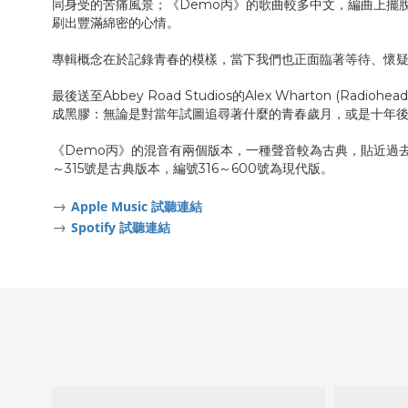
同身受的苦痛風景；《Demo丙》的歌曲較多中文，編曲上擺
刷出豐滿綿密的心情。
專輯概念在於記錄青春的模樣，當下我們也正面臨著等待、懷
最後送至Abbey Road Studios的Alex Wharton (
成黑膠：無論是對當年試圖追尋著什麼的青春歲月，或是十年
《Demo丙》的混音有兩個版本，一種聲音較為古典，貼近過
～315號是古典版本，編號316～600號為現代版。
→
Apple Music 試聽連結
→
Spotify 試聽連結