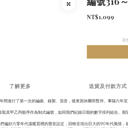
編號316
NT$1,099
若
了解更多
送貨及付款方式
-2013年間進行了第一次的編曲、錄製、混音，後來因休團而暫停。事隔六
，並取其甲乙丙順序作為制式編號，如同我們紀錄日期的數字排列組合。期
們偏好六零年代溫暖質樸的聲音設定，回映呈現出巨大的90年代風情，