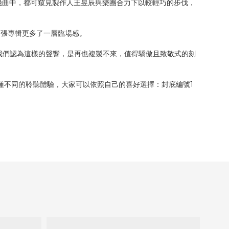
幾曲中，都可窺見製作人王昱辰與樂團合力下以較輕巧的步伐，
這張專輯更多了一層臨場感。
多年再次回首聆聽，我們認為這樣的聲響，是再也複製不來，值得驕傲且致敬式的刻
種不同的聆聽體驗，大家可以依照自己的喜好選擇：封底編號1