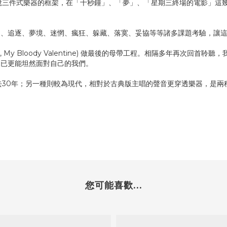
脫三件式樂器的框架，在「十秒鐘」、「夢」、「星期三終場的電影」這
疑、追逐、夢境、迷惘、瘋狂、躲藏、落寞、妥協等等諸多課題考驗，讓
Radiohead, My Bloody Valentine) 做最後的母帶工程。相隔
後已更能坦然面對自己的我們。
去30年；另一種則較為現代，相對於古典版主唱的聲音更穿透樂器，是兩
您可能喜歡...