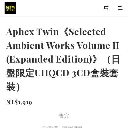
Aphex Twin《Selected
Ambient Works Volume II
(Expanded Edition)》（日
盤限定UHQCD 3CD盒裝套
裝）
NT$1,919
售完