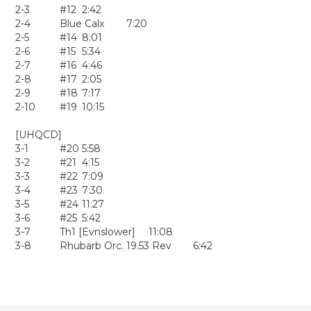
2-3
#12
2:42
2-4
Blue Calx
7:20
2-5
#14
8:01
2-6
#15
5:34
2-7
#16
4:46
2-8
#17
2:05
2-9
#18
7:17
2-10
#19
10:15
[UHQCD]
3-1
#20
5:58
3-2
#21
4:15
3-3
#22
7:09
3-4
#23
7:30
3-5
#24
11:27
3-6
#25
5:42
3-7
Th1 [Evnslower]
11:08
3-8
Rhubarb Orc. 19.53 Rev
6:42