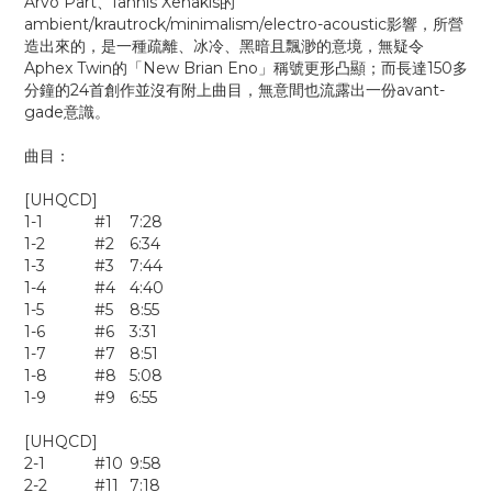
Arvo Part、Iannis Xenakis的
ambient/krautrock/minimalism/electro-acoustic影響，
所營
造出來的，是一種疏離、冰冷、黑暗且飄渺的意境，無疑令
Aphex Twin的「New Brian Eno」稱號更形凸顯；而長達150多
分鐘的24首創作並沒有附上曲目，無意間也流露出一份avant-
gade意識。
曲目：
[UHQCD]
1-1
#1
7:28
1-2
#2
6:34
1-3
#3
7:44
1-4
#4
4:40
1-5
#5
8:55
1-6
#6
3:31
1-7
#7
8:51
1-8
#8
5:08
1-9
#9
6:55
[UHQCD]
2-1
#10
9:58
2-2
#11
7:18