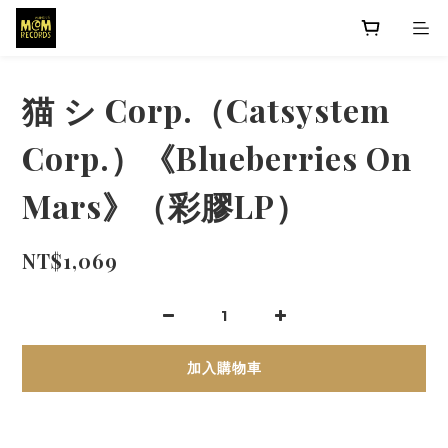
猫 シ Corp.（Catsystem
Corp.）《Blueberries On
Mars》（彩膠LP）
NT$1,069
加入購物車