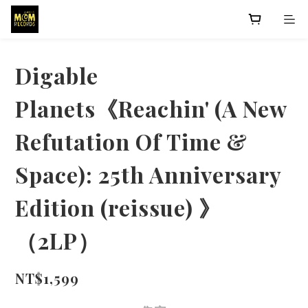
Digable
Planets《Reachin' (A New
Refutation Of Time &
Space): 25th Anniversary
Edition (reissue) 》
（2LP）
NT$1,599