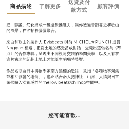
送貨及付
商品描述
了解更多
顧客評價
款方式
把「靜謐」幻化聽成一種凝聚推進力，讓你透過音韻靠近和歌山
的風景，在節拍裡慢慢聚合。
來自和歌山的製作人 Evisbeats 與前 MICHEL☆PUNCH 成員
Nagipan 相遇，把對土地的感受當成對話，交織出這張名為《萃
点》的合作專輯，呈現出不同視角交錯的瞬間美學，以及只有在
這片古老的紀州土地上才能誕生的獨特聲響。
作品名取自日本博物學家南方熊楠的造語，意指「各種物事聚集
並相互影響的場所」，也正貼合兩人把神社、山河、人情與日常
氣候映入溫婉感性的mellow beats/chillhop空間中。
您可能喜歡...