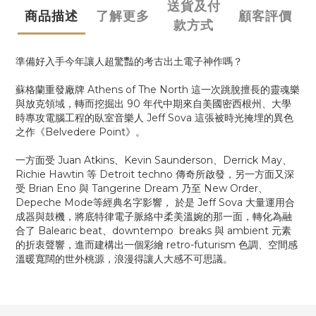
送貨及付
商品描述
了解更多
顧客評價
款方式
準備好入手今年讓人超驚豔的考古出土電子神作嗎？
蘇格蘭重發廠牌 Athens of The North 這一次跳脫擅長的靈魂樂
與放克領域，轉而挖掘出 90 年代中期來自美國密西根州、大學
時專攻電腦工程的臥室音樂人 Jeff Sova 這張被時光掩埋的異色
之作《Belvedere Point》。
一方面受 Juan Atkins、Kevin Saunderson、Derrick May、
Richie Hawtin 等 Detroit techno 傳奇所啟發，另一方面又深
受 Brian Eno 與 Tangerine Dream 乃至 New Order、
Depeche Mode等經典名字影響， 於是 Jeff Sova 大量運用合
成器與鼓機，將底特律電子脈絡中柔美溫婉的那一面，轉化為融
合了 Balearic beat、downtempo breaks 與 ambient 元素
的折衷聲響，進而建構出一個彩繪 retro-futurism 色調、空間感
溫暖寬闊的世外桃源，浪漫得讓人大感不可思議。