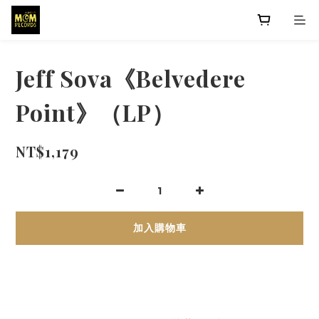
Jeff Sova《Belvedere
Point》（LP）
NT$1,179
加入購物車