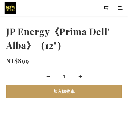
JP Energy《Prima Dell'
Alba》（12"）
NT$899
加入購物車