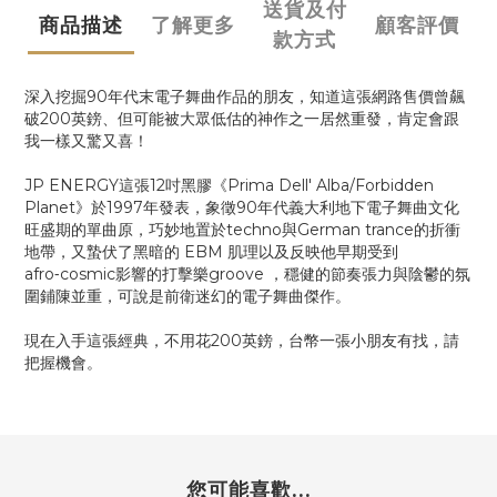
送貨及付
商品描述
了解更多
顧客評價
款方式
深入挖掘90年代末電子舞曲作品的朋友，知道這張網路售價曾飆
破200英鎊、但可能被大眾低估的神作之一居然重發，肯定會跟
我一樣又驚又喜！
JP ENERGY這張12吋黑膠《Prima Dell' Alba/Forbidden
Planet》於1997年發表，象徵90年代義大利地下電子舞曲文化
旺盛期的單曲原，巧妙地置於techno與German trance的折衝
地帶，又蟄伏了黑暗的 EBM 肌理以及反映他早期受到
afro‑cosmic影響的打擊樂groove ，穩健的節奏張力與陰鬱的氛
圍鋪陳並重，可說是前衛迷幻的電子舞曲傑作。
現在入手這張經典，不用花200英鎊，台幣一張小朋友有找，請
把握機會。
您可能喜歡...