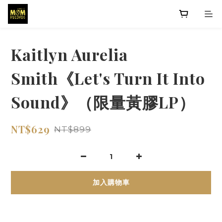
Kaitlyn Aurelia
Smith《Let's Turn It Into
Sound》（限量黃膠LP）
NT$629
NT$899
加入購物車