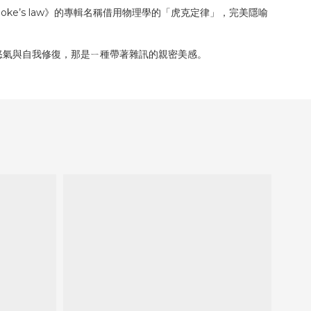
ke’s law》的專輯名稱借用物理學的「虎克定律」，完美隱喻
、慾望、怒氣與自我修復，那是ㄧ種帶著雜訊的親密美感。