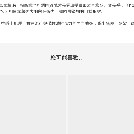
是當頭棒喝，提醒我們粗糲的質地才是靈魂樂最原本的樣貌。於是乎，《hoo
，卻又如何靠著強大的內在張力，彈回最堅韌的自我形態。
eo-soul作為底蘊，往爵士肌理、實驗流行與帶舞池推進力的面向擴張，唱出焦慮
您可能喜歡...