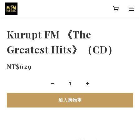
Kurupt FM 《The
Greatest Hits》（CD）
NT$629
加入購物車