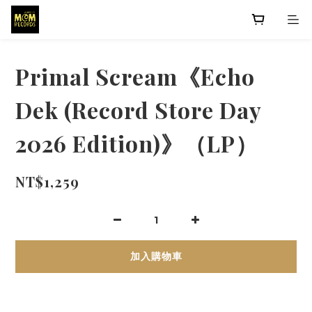
Primal Scream《Echo
Dek (Record Store Day
2026 Edition)》（LP）
NT$1,259
加入購物車