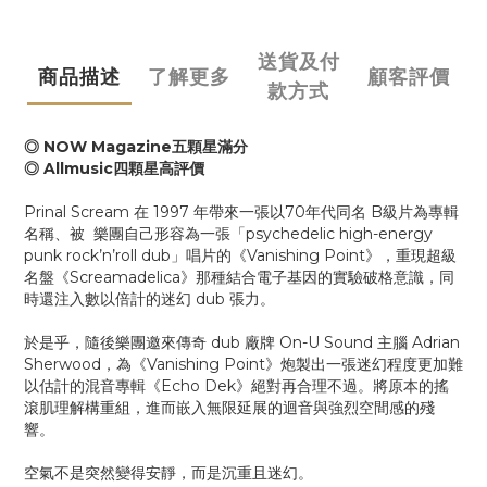
送貨及付
商品描述
了解更多
顧客評價
款方式
◎ NOW Magazine五顆星滿分
◎ Allmusic四顆星高評價
Prinal Scream 在 1997 年帶來一張以70年代同名 B級片為專輯
名稱、被 樂團自己形容為一張「psychedelic high-energy
punk rock’n’roll dub」唱片的《Vanishing Point》，重現超級
名盤《Screamadelica》那種結合電子基因的實驗破格意識，同
時還注入數以倍計的迷幻 dub 張力。
於是乎，隨後樂團邀來傳奇 dub 廠牌 On-U Sound 主腦 Adrian
Sherwood，為《Vanishing Point》炮製出一張迷幻程度更加難
以估計的混音專輯《Echo Dek》絕對再合理不過。將原本的搖
滾肌理解構重組，進而嵌入無限延展的迴音與強烈空間感的殘
響。
空氣不是突然變得安靜，而是沉重且迷幻。