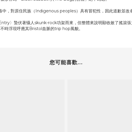
對原住民族（Indigenous peoples）具有冒犯性，因此道歉並改名
Entry〉蟄伏著懾人skunk-rock功架而來，但整體來說明顯收斂了搖滾張力
呼應其Bristol血脈的trip hop風貌。
您可能喜歡...