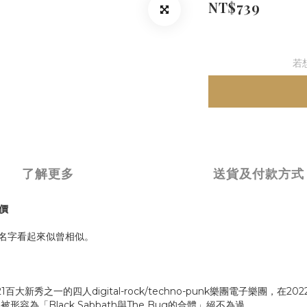
NT$739
若
了解更多
送貨及付款方式
評價
個名字看起來似曾相似。
21百大新秀之一的四人digital-rock/techno-punk樂團電子樂團
「Black Sabbath與The Bug的合體」絕不為過。