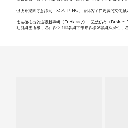
但後來樂團才意識到「SCALPING」這個名字在更廣的文化脈絡中，
改名後推出的這張新專輯《Endlessly》，雖然仍有〈Broken 
動能與壓迫感，還在多位主唱參與下帶來多樣聲響與延展性，還不時浮現