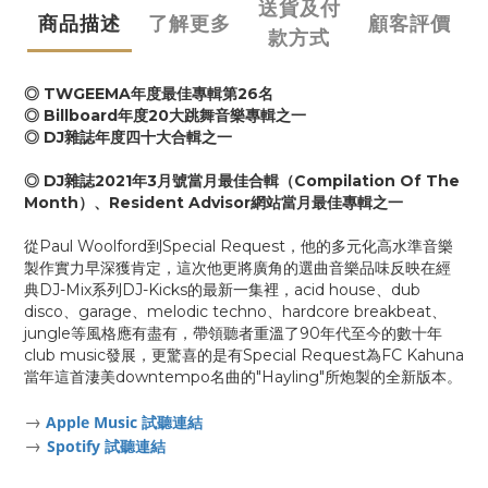
送貨及付
商品描述
了解更多
顧客評價
款方式
◎ TWGEEMA年度最佳專輯第26名
◎ Billboard年度20大跳舞音樂專輯之一
◎ DJ雜誌年度四十大合輯之一
◎ DJ雜誌2021年3月號當月最佳合輯（Compilation Of The
Month）、Resident Advisor網站當月最佳專輯之一
從Paul Woolford到Special Request，他的多元化高水準音樂
製作實力早深獲肯定，這次他更將廣角的選曲音樂品味反映在經
典DJ-Mix系列DJ-Kicks的最新一集裡，acid house、dub
disco、garage、melodic techno、hardcore breakbeat、
jungle等風格應有盡有，帶領聽者重溫了90年代至今的數十年
club music發展，更驚喜的是有Special Request為FC Kahuna
當年這首淒美downtempo名曲的"Hayling"所炮製的全新版本。
→
Apple Music 試聽連結
→
Spotify 試聽連結