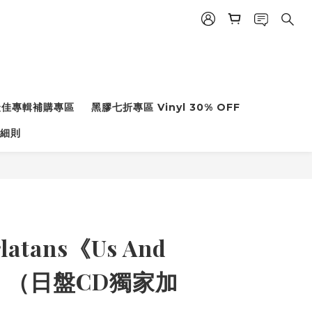
度最佳專輯補購專區
黑膠七折專區 Vinyl 30% OFF
細則
rlatans《Us And
ly》（日盤CD獨家加