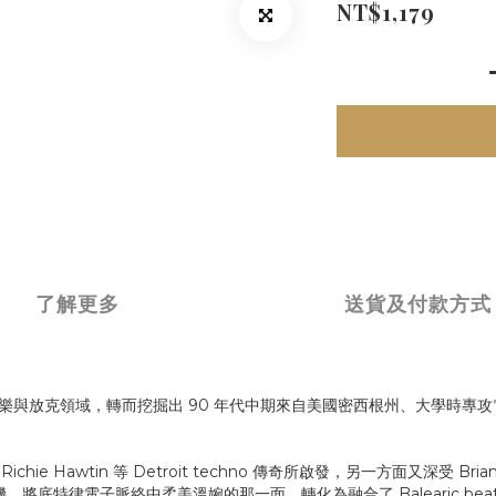
NT$1,179
了解更多
送貨及付款方式
擅長的靈魂樂與放克領域，轉而挖掘出 90 年代中期來自美國密西根州、大學時專攻
y、Richie Hawtin 等 Detroit techno 傳奇所啟發，另一方面又深受 Brian
，將底特律電子脈絡中柔美溫婉的那一面，轉化為融合了 Balearic beat、d