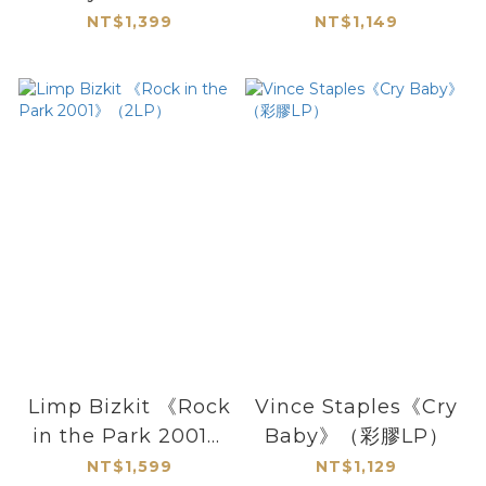
（紅膠2LP）
Xiu Xiu》（LP +
NT$1,399
NT$1,149
MP3下載碼）
Limp Bizkit 《Rock
Vince Staples《Cry
in the Park 2001》
Baby》（彩膠LP）
（2LP）
NT$1,599
NT$1,129