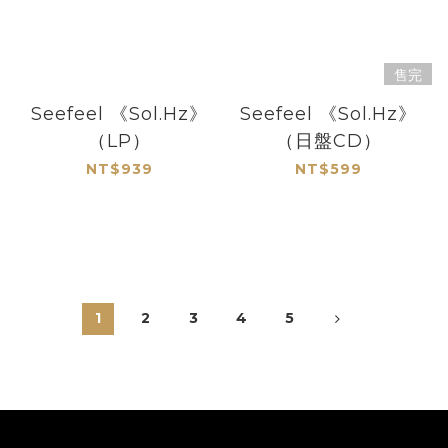
售完
Seefeel 《Sol.Hz》
Seefeel 《Sol.Hz》
（LP）
（日盤CD）
NT$939
NT$599
1
2
3
4
5