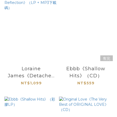
售完
Loraine
Ebbb《Shallow
James《Detached
Hits》（CD）
From The Rest Of
NT$1,099
NT$559
You Reflection》
（LP + MP3下載碼）