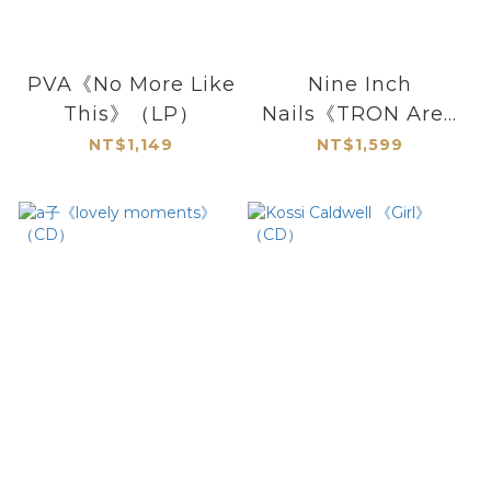
PVA《No More Like
Nine Inch
This》（LP）
Nails《TRON Ares:
Divergence》
NT$1,149
NT$1,599
（2LP）