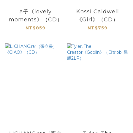
a子《lovely
Kossi Caldwell
moments》（CD）
《Girl》（CD）
NT$859
NT$759