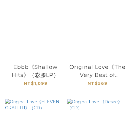
Ebbb《Shallow
Original Love《The
Hits》（彩膠LP）
Very Best of
ORIGINAL LOVE》
NT$1,099
NT$569
（CD）