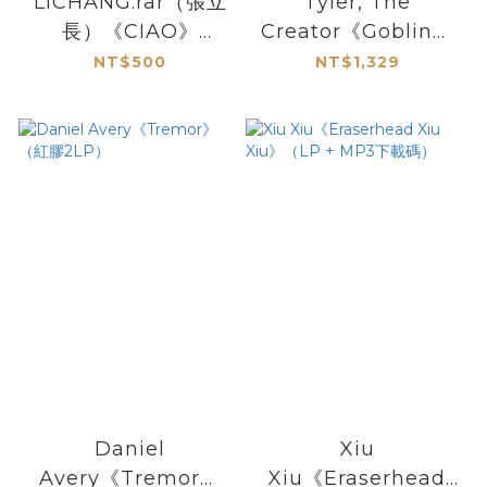
LICHANG.rar（張立
Tyler, The
長）《CIAO》
Creator《Goblin》
（CD）
（日文obi 黑膠2LP）
NT$500
NT$1,329
Daniel
Xiu
Avery《Tremor》
Xiu《Eraserhead