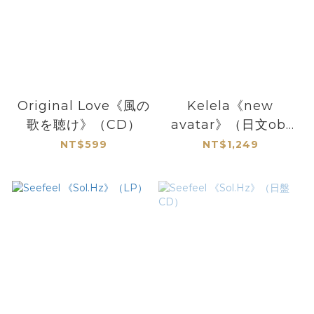
Original Love《風の
Kelela《new
歌を聴け》（CD）
avatar》（日文obi
彩膠LP）
NT$599
NT$1,249