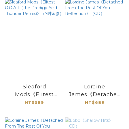
Edition)》（圖案膠
LP）
Sleaford
Loraine
Mods《Elitest
James《Detached
G.O.A.T. (The
From The Rest Of
NT$589
NT$689
Prodigy Acid
You Reflection》
Thunder Remix)》
（CD）
（7吋金膠）