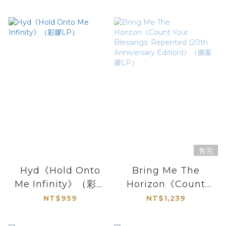
售完
Hyd《Hold Onto
Bring Me The
Me Infinity》（彩膠
Horizon《Count
LP）
Your Blessings:
NT$959
NT$1,239
Repented (20th
Anniversary