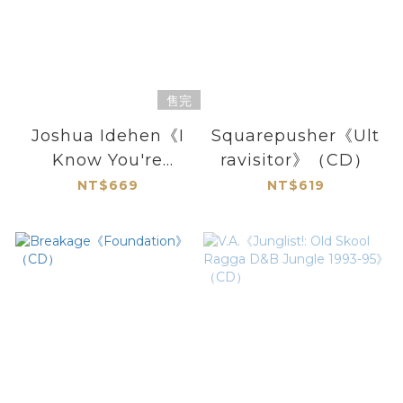
售完
Joshua Idehen《I
Squarepusher《Ult
Know You're
ravisitor》（CD）
Hurting Everyone
NT$669
NT$619
Is Hurting
Everyone Is Trying
You Have Got To
Try》（CD）