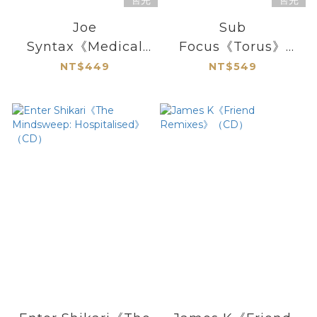
售完
售完
Joe
Sub
Syntax《Medical
Focus《Torus》
Mix》（mixed CD）
（CD）
NT$449
NT$549