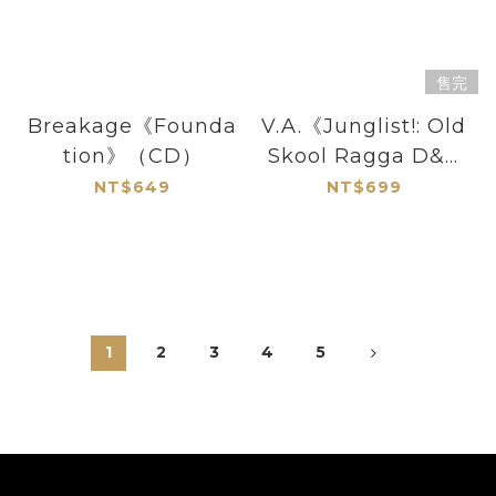
售完
Breakage《Founda
V.A.《Junglist!: Old
tion》（CD）
Skool Ragga D&B
Jungle 1993-95》
NT$649
NT$699
（CD）
1
2
3
4
5