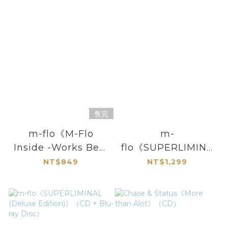
售完
m-flo《M-Flo
m-
Inside -Works Best
flo《SUPERLIMINA
5-》（2CD）
L》（CD）
NT$849
NT$1,299