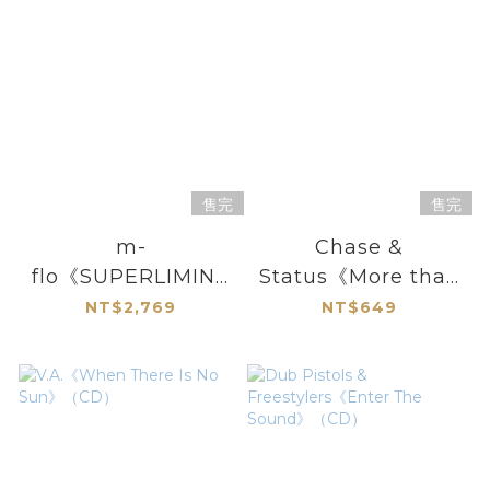
售完
售完
m-
Chase &
flo《SUPERLIMINA
Status《More than
L (Deluxe
Alot》（CD）
NT$2,769
NT$649
Edition)》（CD +
Blu-ray Disc）