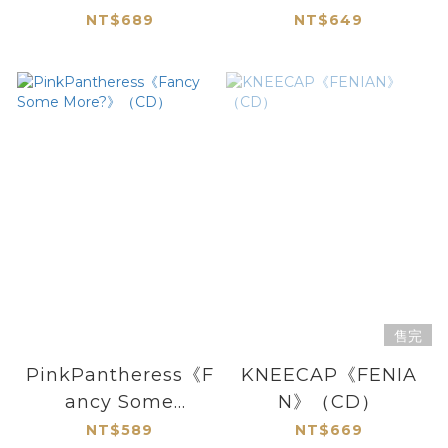
Now:
SUITBOYS 《AFTER
NT$689
NT$649
Collaborations》
5 VOL.1》（mixed
（日盤CD）
CD）
售完
PinkPantheress《F
KNEECAP《FENIA
ancy Some
N》（CD）
More?》（CD）
NT$589
NT$669