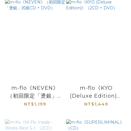
DEXPISTOLS、
DIPLO、中田ヤスタ
カ(capsule)、
FPM、DJ
Deckstream、
Danny Byrd⋯⋯等
炮製的remix）
m-flo《NEVEN》
m-flo《KYO
（初回限定「燙銀」式
(Deluxe Edition)》
樣CD + DVD）
（2CD + DVD）
NT$1,199
NT$1,449