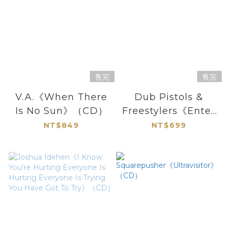
售完
售完
V.A.《When There
Dub Pistols &
Is No Sun》（CD）
Freestylers《Enter
The Sound》
NT$849
NT$699
（CD）