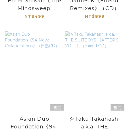
Enter Shikari《The
James K《Friend
Mindsweep:
Remixes》（CD）
Hospitalised》
NT$499
NT$899
（CD）
售完
售完
Asian Dub
☆Taku Takahashi
Foundation《94-
a.k.a. THE