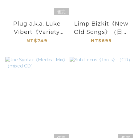
售完
Plug a.k.a. Luke
Limp Bizkit《New
Vibert《Variety
Old Songs》（日盤
Magic》（CD）
CD）
NT$749
NT$699