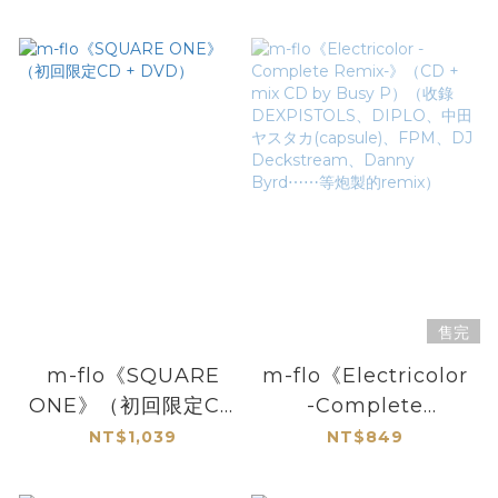
售完
m-flo《SQUARE
m-flo《Electricolor
ONE》（初回限定CD
-Complete
+ DVD）
Remix-》（CD +
NT$1,039
NT$849
mix CD by Busy
P）（收錄