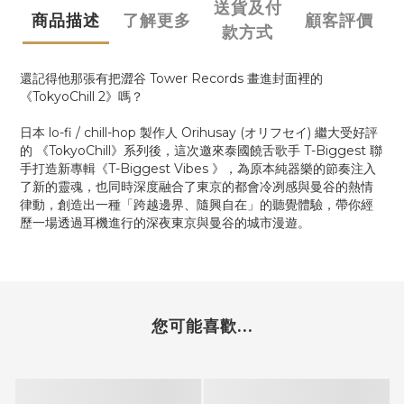
送貨及付
商品描述
了解更多
顧客評價
款方式
還記得他那張有把澀谷 Tower Records 畫進封面裡的
《TokyoChill 2》嗎？
日本 lo-fi / chill-hop 製作人 Orihusay (オリフセイ) 繼大受好評
的 《TokyoChill》系列後，這次邀來泰國饒舌歌手 T-Biggest 聯
手打造新專輯《T-Biggest Vibes 》，為原本純器樂的節奏注入
了新的靈魂，也同時深度融合了東京的都會冷冽感與曼谷的熱情
律動，創造出一種「跨越邊界、隨興自在」的聽覺體驗，帶你經
歷一場透過耳機進行的深夜東京與曼谷的城市漫遊。
您可能喜歡...