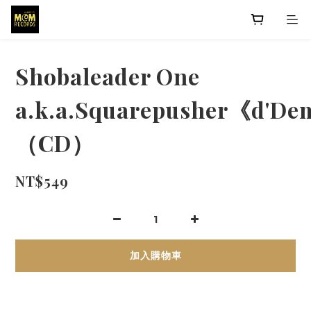
Shobaleader One
a.k.a.Squarepusher《d'De
（CD）
NT$549
加入購物車