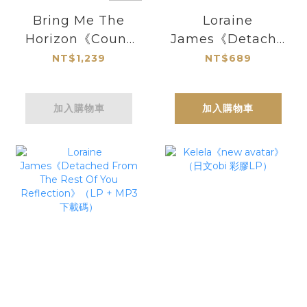
Bring Me The
Loraine
Horizon《Count
James《Detached
Your Blessings:
From The Rest
NT$1,239
NT$689
Repented (20th
Of You
Anniversary
Reflection》
加入購物車
加入購物車
Edition)》（圖案
（CD）
膠LP）