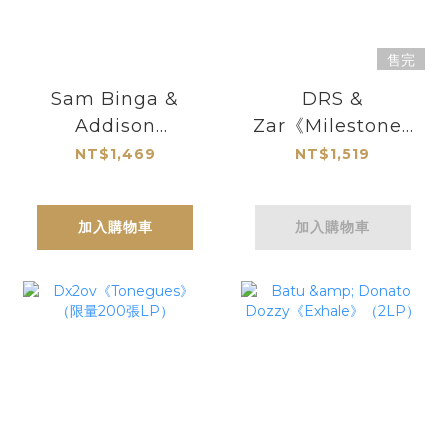
售完
Sam Binga &
DRS &
Addison
Zar《Milestones
Groove《Bags
Act I & II
NT$1,469
NT$1,519
Inc》（2LP）
(Soundtrack)》
（2LP）
加入購物車
加入購物車