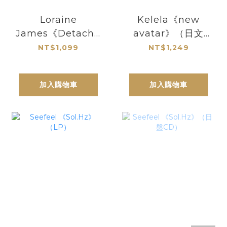
Loraine
Kelela《new
James《Detached
avatar》（日文
From The Rest
obi 彩膠LP）
NT$1,099
NT$1,249
Of You
Reflection》（LP
加入購物車
加入購物車
+ MP3下載碼）