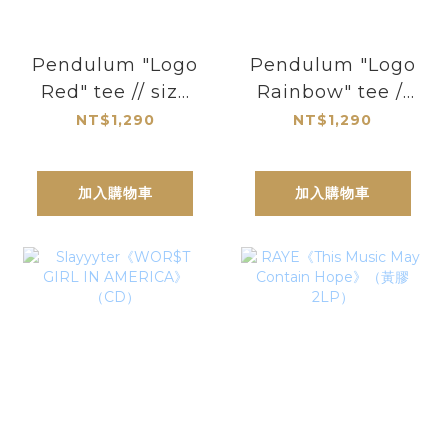
Pendulum "Logo
Pendulum "Logo
Red" tee // size
Rainbow" tee //
XXL
size XXL
NT$1,290
NT$1,290
加入購物車
加入購物車